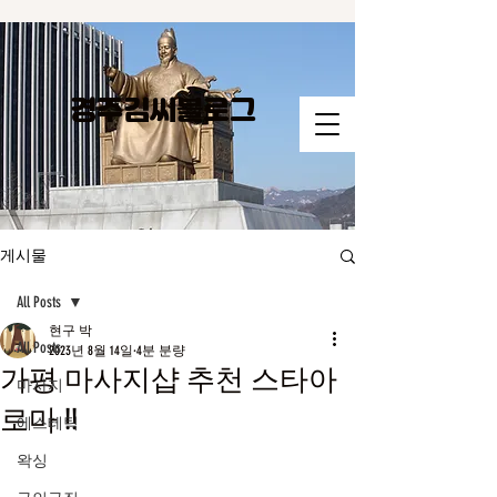
경주김씨​블로그
게시물
All Posts
현구 박
All Posts
2023년 8월 14일
4분 분량
가평 마사지샵 추천 스타아
마사지
로마 !!
에스테틱
왁싱