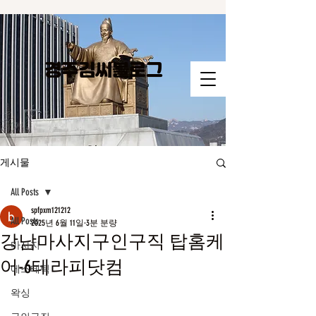
경주김씨​블로그
게시물
All Posts
spfpxm121212
All Posts
2025년 6월 11일
3분 분량
강남마사지구인구직 탑홈케
마사지
어-6테라피닷컴
에스테틱
왁싱