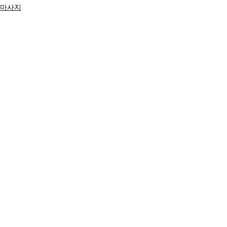
마사지
최근 게시물
전체 보기