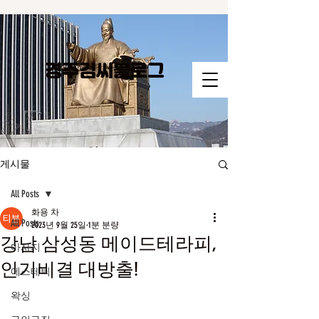
경주김씨​블로그
게시물
All Posts
화용 차
All Posts
2023년 9월 25일
1분 분량
강남 삼성동 메이드테라피,
마사지
인기비결 대방출!
에스테틱
왁싱