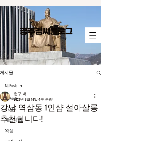
경주김씨​블로그
게시물
All Posts
현구 박
All Posts
2023년 8월 14일
4분 분량
강남 역삼동 1인샵 설아살롱
마사지
추천합니다!
에스테틱
왁싱