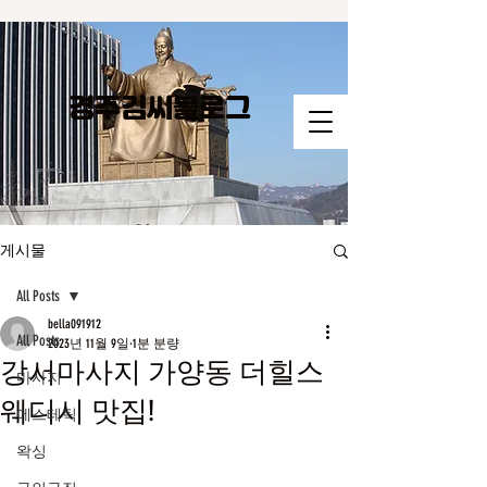
경주김씨​블로그
게시물
All Posts
bella091912
All Posts
2023년 11월 9일
1분 분량
강서마사지 가양동 더힐스
마사지
웨디시 맛집!
에스테틱
왁싱