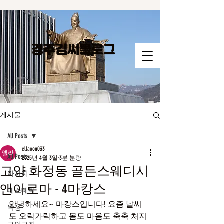
경주김씨​블로그
게시물
All Posts
ellaoon033
All Posts
2025년 4월 3일
3분 분량
고양 화정동 골든스웨디시
마사지
앤아로마 - 4마캉스
에스테틱
안녕하세요~ 마캉스입니다! 요즘 날씨
왁싱
도 오락가락하고 몸도 마음도 축축 처지