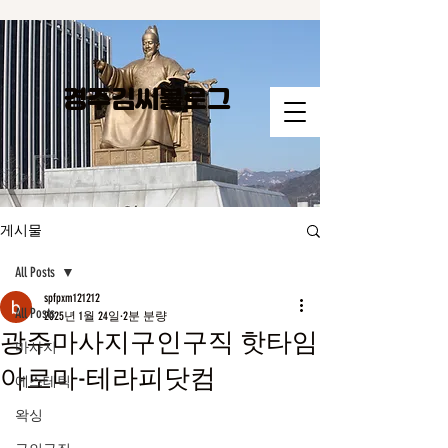
경주김씨​블로그
게시물
All Posts
spfpxm121212
All Posts
2025년 1월 24일
2분 분량
광주마사지구인구직 핫타임
마사지
아로마-테라피닷컴
에스테틱
왁싱