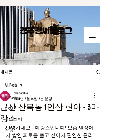
경주김씨​블로그
게시물
All Posts
ellaoon033
All Posts
2025년 3월 14일
2분 분량
군산 산북동 1인샵 현아 - 3마
마사지
캉스
에스테틱
안녕하세요~ 마캉스입니다! 요즘 일상에
왁싱
서 쌓인 피로를 풀고 싶어서 편안한 관리