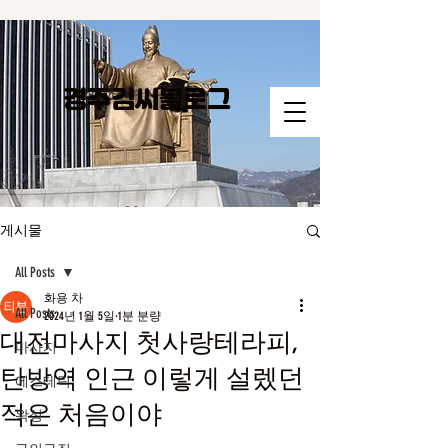
경주김씨​블로그
게시물
All Posts
화용 차
All Posts
2024년 1월 5일
1분 분량
대전마사지 첫사랑테라피,
마사지
탄방역 인근 이렇게 설렜던
에스테틱
적은 처음이야
왁싱