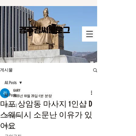
경주김씨​블로그
게시물
All Posts
GARY
All Posts
2023년 10월 25일
1분 분량
마포 상암동 마사지 1인샵 D
마사지
스웨디시 소문난 이유가 있
에스테틱
어요
왁싱