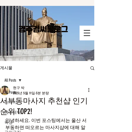
경주김씨​블로그
게시물
All Posts
현구 박
All Posts
2023년 5월 11일
3분 분량
서부동마사지 추천샵 인기
마사지
순위 TOP2!
에스테틱
안녕하세요. 이번 포스팅에서는 울산 서
왁싱
부동하면 떠오르는 마사지샵에 대해 알