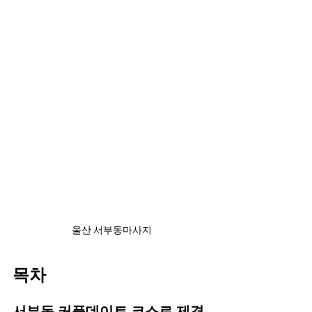
울산 서부동마사지
목차
서부동 커플데이트 코스로 제격