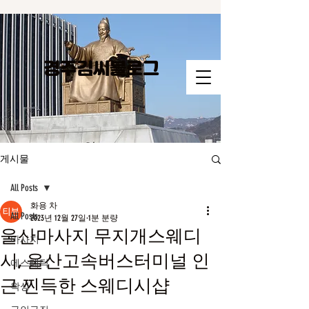
경주김씨​블로그
게시물
All Posts
화용 차
All Posts
2023년 12월 27일
1분 분량
울산마사지 무지개스웨디
마사지
시, 울산고속버스터미널 인
에스테틱
근 찐득한 스웨디시샵
왁싱