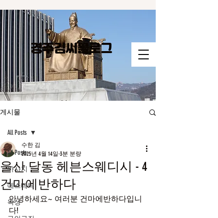
경주김씨​블로그
게시물
All Posts
수한 김
All Posts
2025년 4월 14일
3분 분량
울산 달동 헤븐스웨디시 - 4
마사지
건마에반하다
에스테틱
안녕하세요~ 여러분 건마에반하다입니
왁싱
다!