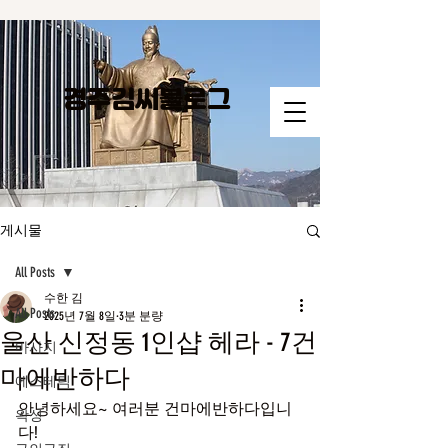
경주김씨​블로그
게시물
All Posts
수한 김
All Posts
2025년 7월 8일
3분 분량
울산 신정동 1인샵 헤라 - 7건
마사지
마에반하다
에스테틱
안녕하세요~ 여러분 건마에반하다입니
왁싱
다!