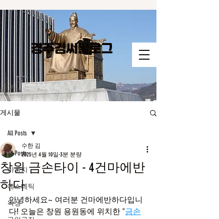
경주김씨​블로그
게시물
All Posts
수한 김
All Posts
2025년 4월 10일
3분 분량
창원 금손타이 - 4건마에반
마사지
하다
에스테틱
안녕하세요~ 여러분 건마에반하다입니
왁싱
다! 오늘은 창원 용원동에 위치한 "
금손