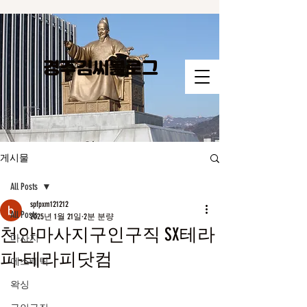
경주김씨​블로그
게시물
All Posts
spfpxm121212
All Posts
2025년 1월 21일
2분 분량
천안마사지구인구직 SX테라
마사지
피-테라피닷컴
에스테틱
왁싱