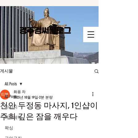
경주김씨​블로그
게시물
All Posts
화용 차
All Posts
2023년 10월 19일
2분 분량
천안 두정동 마사지, 1인샵이
마사지
주희 깊은 잠을 깨우다
에스테틱
왁싱