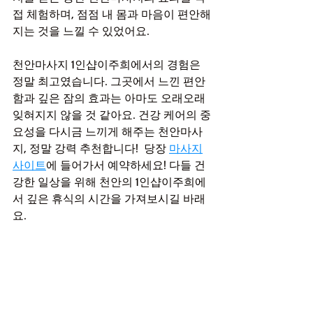
접 체험하며, 점점 내 몸과 마음이 편안해
지는 것을 느낄 수 있었어요.
천안마사지 1인샵이주희에서의 경험은 
정말 최고였습니다. 그곳에서 느낀 편안
함과 깊은 잠의 효과는 아마도 오래오래 
잊혀지지 않을 것 같아요. 건강 케어의 중
요성을 다시금 느끼게 해주는 천안마사
지, 정말 강력 추천합니다!  당장 
마사지
사이트
에 들어가서 예약하세요! 다들 건
강한 일상을 위해 천안의 1인샵이주희에
서 깊은 휴식의 시간을 가져보시길 바래
요.
천안마사지
천안스웨디시
두정동마사지
두정동스웨디시
두정역마사지
천안1인샵이주희
두정동1인샵이주희
천안테라피
마사지