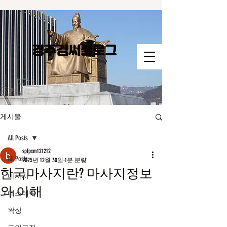
경주김씨​블로그
게시물
All Posts
spfpxm121212
All Posts
2025년 12월 30일
1분 분량
한국마사지란? 마사지정보
마사지
와 이해
에스테틱
왁싱