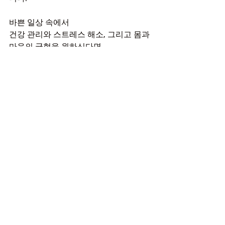
바쁜 일상 속에서
건강 관리와 스트레스 해소, 그리고 몸과 
마음의 균형을 원하신다면
한국마사지는 충분히 경험해볼 만한 선
택입니다.
오늘,
나를 위한 힐링의 시간으로 한국마사지
를 선택해보는 건 어떨까요?
테라피닷컴
더 많은 정보는 
 을 검색해
보세요!!
전체 보기