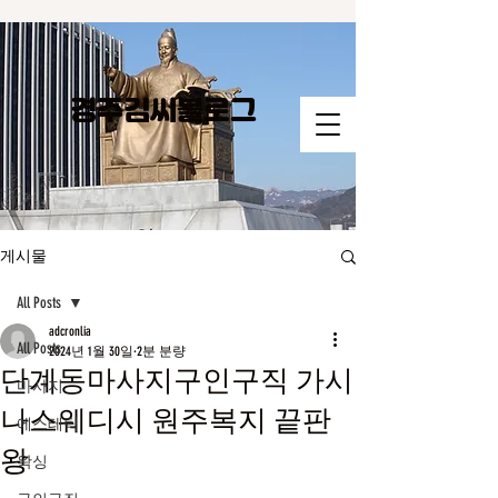
경주김씨​블로그
게시물
All Posts
adcronlia
All Posts
2024년 1월 30일
2분 분량
단계동마사지구인구직 가시
마사지
나스웨디시 원주복지 끝판
에스테틱
왕
왁싱