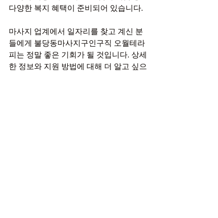
다양한 복지 혜택이 준비되어 있습니다.
마사지 업계에서 일자리를 찾고 계신 분
들에게 불당동마사지구인구직 오월테라
피는 정말 좋은 기회가 될 것입니다. 상세
한 정보와 지원 방법에 대해 더 알고 싶으
시다면, 테라피닷컴을 방문해 보세요. 테
라피닷컴은 다양한 마사지 구인구직 정
보와 
마사지샵매매
도 제공하는 플랫폼으
로, 여러분의 새로운 출발을 도와드릴 준
비가 되어 있습니다. 여러분의 많은 관심
과 지원을 기다리고 있겠습니다.
여기도 한번 구경해보고가세요
핫한 썸쓰웨디시의 원주마사지구인
구직 정보 가져왔습니다!
분당마사지구인구직 멜로우스웨디
시 판교역 5분거리 당일지급!