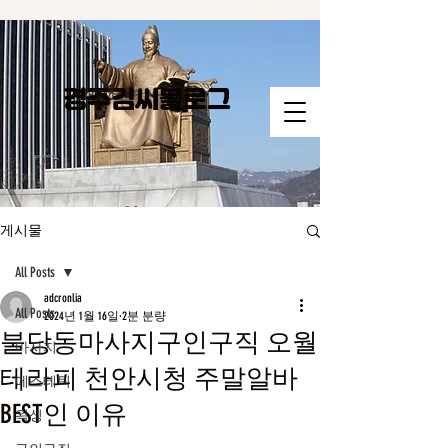
경주김씨​블로그
게시물
All Posts
adcronlia
All Posts
2024년 1월 16일
2분 분량
불당동마사지구인구직 오월
마사지
테라피 천안시청 주말알바
에스테틱
BEST인 이유
왁싱