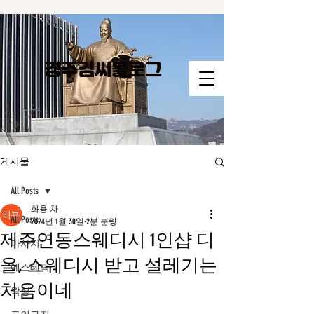
경주김씨​블로그
게시물
All Posts
화용 차
All Posts
2024년 1월 30일
2분 분량
제주연동스웨디시 1인샵 디
마사지
올, 스웨디시 받고 설레기는
에스테틱
처음이네
왁싱