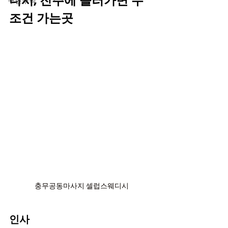
디시, 진주에 놀러가면 무
구인구직
조건 가는곳
충무공동마사지 셀럽스웨디시
인사