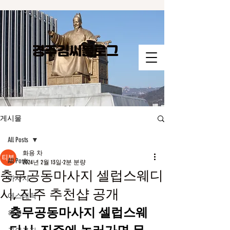
경주김씨​블로그
게시물
All Posts
화용 차
All Posts
2024년 2월 13일
2분 분량
충무공동마사지 셀럽스웨디
마사지
시, 진주 추천샵 공개
에스테틱
충무공동마사지 셀럽스웨
왁싱