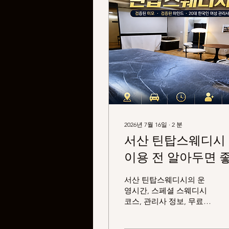
2026년 7월 16일
∙
2
분
서산 틴탑스웨디시
이용 전 알아두면 
을 운영 정보와 시
서산 틴탑스웨디시의 운
안내
영시간, 스페셜 스웨디시
코스, 관리사 정보, 무료
주차, 예약 안내와 이용 기
준까지 방문 전 알아두면