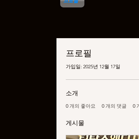
프로필
프로필
가입일: 2025년 12월 17일
소개
0
개의 좋아요
0
개의 댓글
0
게시물