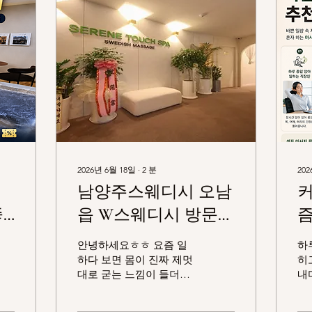
2026년 6월 18일
∙
2
분
202
남양주스웨디시 오남
커
좋
읍 W스웨디시 방문
즘
설
후기
안녕하세요ㅎㅎ 요즘 일
하
하다 보면 몸이 진짜 제멋
히
대로 굳는 느낌이 들더라
내
고요. 아침에는 괜찮은데
조
오후만 되면 어깨가 묵직
해