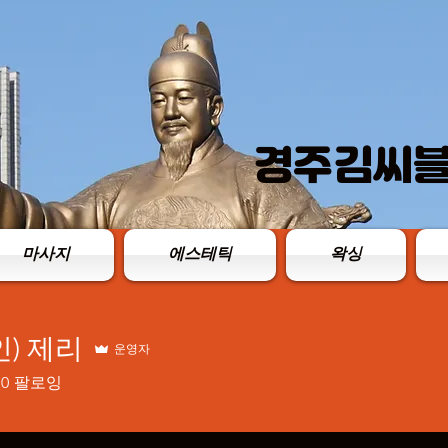
경주김씨​
마사지
에스테틱
왁싱
인) 제리
운영자
0
팔로잉