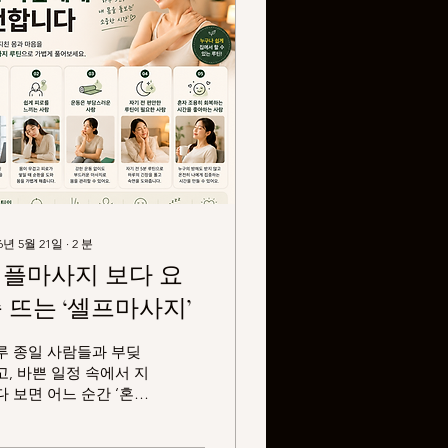
6년 5월 21일
∙
2
분
플마사지 보다 요
 뜨는 ‘셀프마사지’
루 종일 사람들과 부딪
고, 바쁜 일정 속에서 지
다 보면 어느 순간 ‘혼자
용히 쉬는 시간’이 필요
질 때가 있습니다. 예전