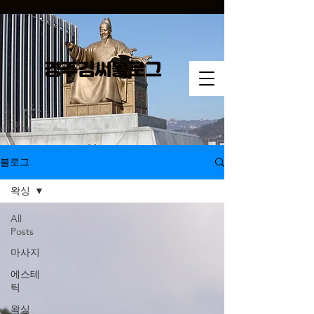
경주김씨​블로그
블로그
왁싱
All
Posts
마사지
에스테
틱
왁싱