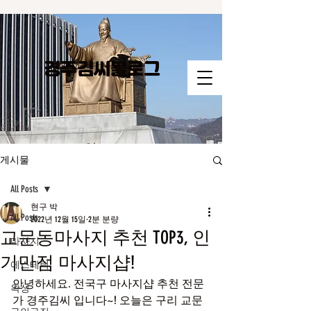
경주김씨​블로그
게시물
All Posts
현구 박
All Posts
2022년 12월 15일
2분 분량
교문동마사지 추천 TOP3, 인
마사지
기만점 마사지샵!
에스테틱
안녕하세요. 전국구 마사지샵 추천 전문
왁싱
가 경주김씨 입니다~! 오늘은 구리 교문