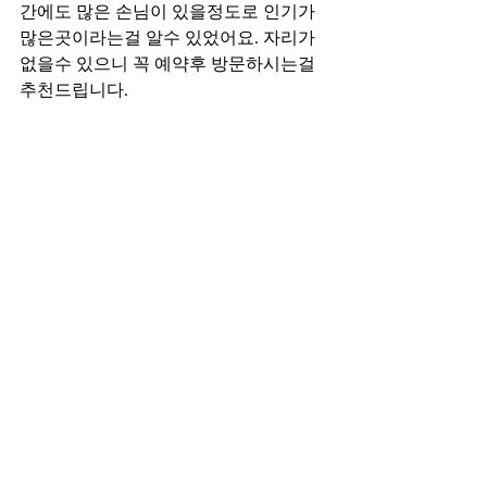
간에도 많은 손님이 있을정도로 인기가 
많은곳이라는걸 알수 있었어요. 자리가 
없을수 있으니 꼭 예약후 방문하시는걸 
추천드립니다.
영업시간
매일 오전 11시 ~ 다음날 새벽 5시 영
업
코스
타이마사지 A,B코스 - 60분,90분
아로마마사지 A,B코스 - 60분,90분
크림마사지 A,B코스 - 60분,90분
스웨디시 A,B코스 - 60분,90분
특이사항
주차 예약시 문의
커플 가족 이용가능
구리역 인근 접근성 좋음
위치
구리시 교문동 228-5