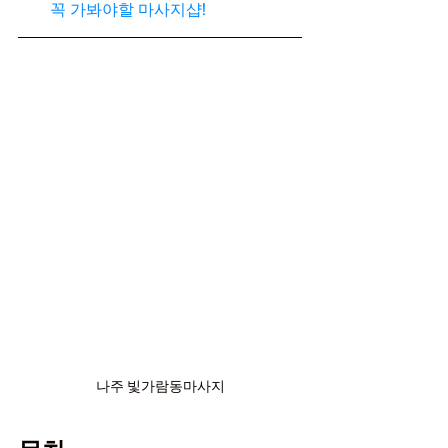
꼭 가봐야할 마사지샵!
나주 빛가람동마사지