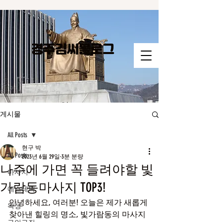
경주김씨​블로그
게시물
All Posts
현구 박
All Posts
2023년 6월 29일
3분 분량
나주에 가면 꼭 들려야할 빛
마사지
가람동마사지 TOP3!
에스테틱
안녕하세요, 여러분! 오늘은 제가 새롭게 
왁싱
찾아낸 힐링의 명소, 빛가람동의 마사지