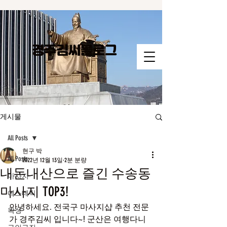
경주김씨​블로그
게시물
All Posts
현구 박
All Posts
2022년 12월 13일
2분 분량
내돈내산으로 즐긴 수송동
마사지
마사지 TOP3!
에스테틱
안녕하세요. 전국구 마사지샵 추천 전문
왁싱
가 경주김씨 입니다~! 군산은 여행다니