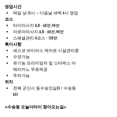
영업시간
매일 낮 12시 ~ 다음날 새벽 4시 영업
코스
타이마사지 A,B - 60분,90분
아로마마사지 A,B - 60분,90분
스페셜관리 A코스 - 120분
특이사항
세스코 바이러스 케어로 시설관리중
수면가능
유기농 프리미엄차 및 스타벅스 아
메리카노 무료제공
주차가능
위치
전북 군산시 동수송안길31 / 수송동 
831
<수송동 오늘더타이 찾아오는길>