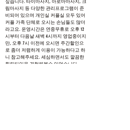
싶습니다. 타이마사지, 아로마마사지, 크
림마사지 등 다양한 관리프로그램이 준
비되어 있으며 개인실 커플실 모두 있어 
커플 가족 단체로 오시는 손님들도 많더
라고요. 운영시간은 연중무휴로 오후 12
시부터 다음날 새벽 4시까지 영업중이지
만, 오후 7시 이전에 오시면 주간할인으
로 좀더 저렴하게 이용이 가능하다고 하
니 참고해주세요. 세심하면서도 깔끔한 
힐링타임을 경험해볼수 있었습니다.
영업시간
매일 오후 12시 ~ 다음날 새벽 4시
코스
타이마사지 A,B코스 - 70분,100분
아로마마사지 A,B코스 - 70분,100분
크림마사지 A,B코스 - 70분,100분
특이사항
무료 주차가능