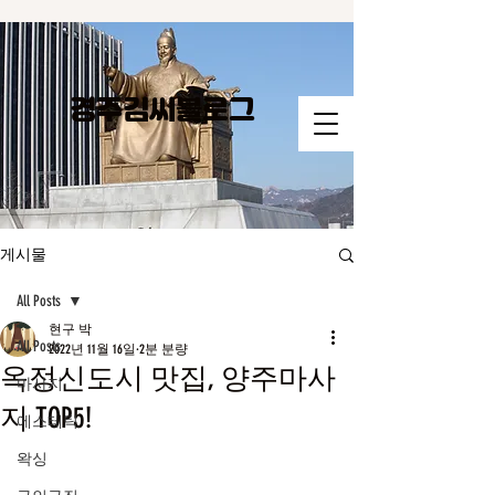
경주김씨​블로그
게시물
All Posts
현구 박
All Posts
2022년 11월 16일
2분 분량
옥정신도시 맛집, 양주마사
마사지
지 TOP5!
에스테틱
왁싱