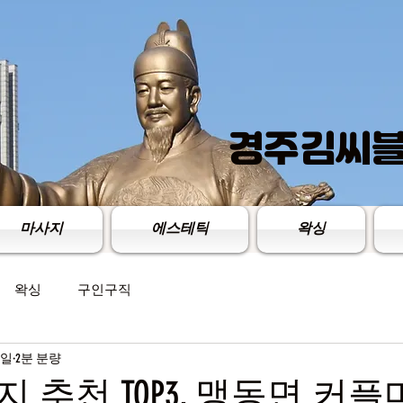
경주김씨​
마사지
에스테틱
왁싱
왁싱
구인구직
4일
2분 분량
 추천 TOP3, 맹동면 커