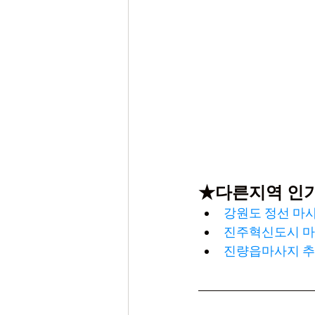
★다른지역 인
강원도 정선 마사지
진주혁신도시 마사
진량읍마사지 추천