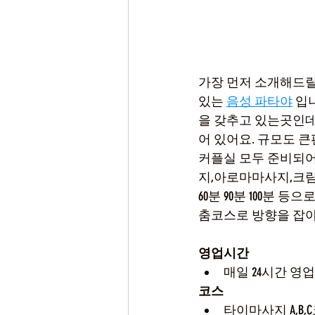
가장 먼저 소개해드릴
있는 
음성 파타야
 입
을 갖추고 있는곳인
어 있어요. 규모도 
커플실 모두 준비되어
지,아로마마사지,크림
60분 90분 100분 등
춤코스로 방향을 잡아
영업시간
매일 24시간 영업
코스
타이마사지 A,B,C코