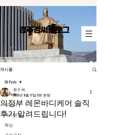
경주김씨​블로그
게시물
All Posts
현구 박
All Posts
2023년 8월 17일
3분 분량
의정부 레몬바디케어 솔직
마사지
후기 알려드립니다!
에스테틱
왁싱