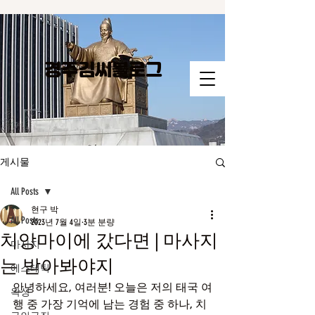
경주김씨​블로그
게시물
All Posts
현구 박
All Posts
2023년 7월 4일
3분 분량
치앙마이에 갔다면 | 마사지
마사지
는 받아봐야지
에스테틱
안녕하세요, 여러분! 오늘은 저의 태국 여
왁싱
행 중 가장 기억에 남는 경험 중 하나, 치