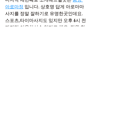
아로마정
 입니다. 상호명 답게 아로마마
사지를 정말 잘하기로 유명한곳인데요. 
스포츠,타이마사지도 있지만 오후 6시 전
까지만 이용하실수 있다고 해요. 전원 한
국인 관리사분들이 계시고 말이 통하다
보니 원할한 의사소통이 되서 더욱 나에
게 알맞는 마사지를 받아볼수 있었어요. 
따로 준비된 대기공간부터 다양한 편의
시설, 개인실 커플실까지 모두 있기에 딱
히 부족함은 느낄수 없었습니다. 직원분
들의 친절도나 서비스면에서 높은 점수
를 줄수 있었는데요. 대접받는 기분으로 
제대로 힐링할수 있었네요. 관리후 이용
가능한 샤워룸 역시 청결한 상태였고 위
생면에서도 안심하고 이용이 가능하답니
다. 수면도 가능한데 예약하실때 문의하
시면 친절히 알려주실거에요. 수면이 가
능한 마사지샵 찾으시면 여기로 오시면 