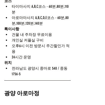
코스
타이마사지 A,B,C코스 - 60분,80분,110
분
아로마마사지 A,B,C,D,E코스 - 60분,80
분,100분,120분,140분
특이사항
건물 내 주차장 무료이용
개인실 커플실 구비
오후6시 이전 방문시 주간할인가 적
용
24시간 운영
위치
전라남도 광양시 중마로 540 / 중동 
1756-5
광양 아로마정