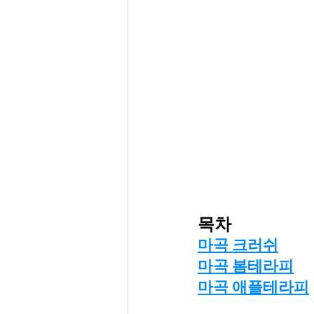
목차
마곡 크러쉬
마곡 봄테라피
마곡 애플테라피