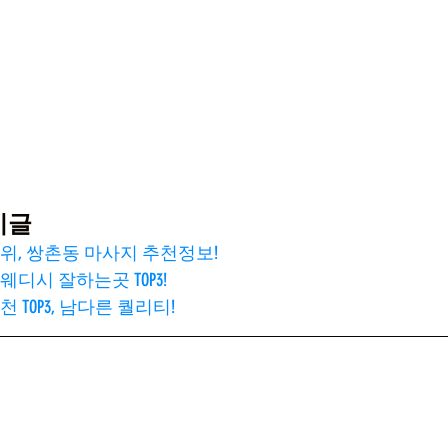
기글
위, 쌍촌동 마사지 추천정보!
디시 잘하는곳 TOP3!
TOP3, 남다른 퀄리티!