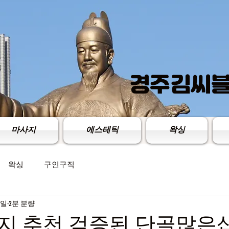
경주김씨​
마사지
에스테틱
왁싱
왁싱
구인구직
3일
2분 분량
 추천 검증된 단골많은샵 T